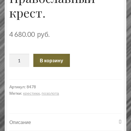
крест.
4 680.00
руб.
Количество
В корзину
товара
Хризма.
Молитва
Кресту.
Артикул:
8478
Метки:
крестики
,
позолота
Православный
крест.
Описание