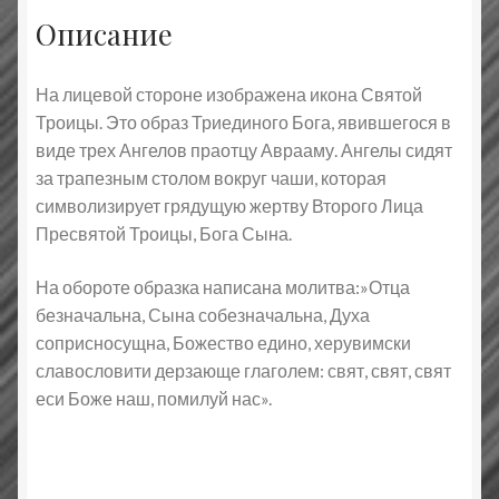
Описание
На лицевой стороне изображена икона Святой
Троицы. Это образ Триединого Бога, явившегося в
виде трех Ангелов праотцу Аврааму. Ангелы сидят
за трапезным столом вокруг чаши, которая
символизирует грядущую жертву Второго Лица
Пресвятой Троицы, Бога Сына.
На обороте образка написана молитва:»Отца
безначальна, Сына собезначальна, Духа
соприсносущна, Божество едино, херувимски
славословити дерзающе глаголем: свят, свят, свят
еси Боже наш, помилуй нас».