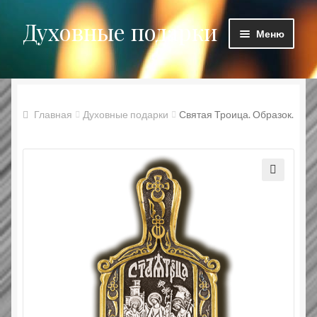
Духовные подарки
Перейти
Перейти
Меню
к
к
навигации
содержимому
Главная
Блог
Главная
Духовные подарки
Святая Троица. Образок.
Духовные подарки
Заказ принят
Корзина
Мой аккаунт
Оформление заказа