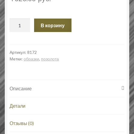
Количество
В корзину
товара
Святая
Троица.
Образок.
Артикул:
8172
Метки:
образки
,
позолота
Описание
Детали
Отзывы (0)