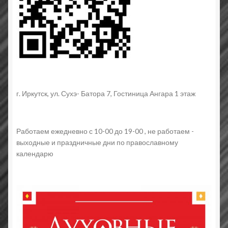
г. Иркутск, ул. Сухэ- Батора 7, Гостиница Ангара 1 этаж
Работаем ежедневно с 10-00 до 19-00 , не работаем -
выходные и праздничные дни по православному
календарю