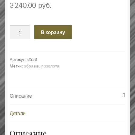
3 240.00
руб.
Количество
В корзину
товара
Святая
мученица
Марина.
Артикул:
8558
Метки:
образки
,
позолота
Образок.
Описание
Детали
Описание