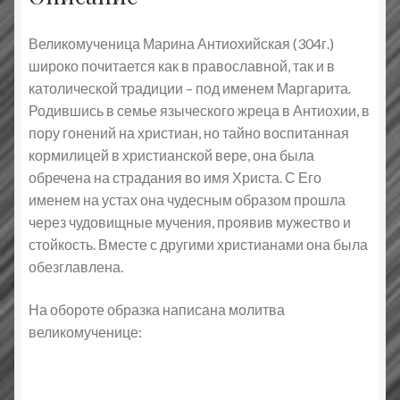
Великомученица Марина Антиохийская (304г.)
широко почитается как в православной, так и в
католической традиции – под именем Маргарита.
Родившись в семье языческого жреца в Антиохии, в
пору гонений на христиан, но тайно воспитанная
кормилицей в христианской вере, она была
обречена на страдания во имя Христа. С Его
именем на устах она чудесным образом прошла
через чудовищные мучения, проявив мужество и
стойкость. Вместе с другими христианами она была
обезглавлена.
На обороте образка написана молитва
великомученице: