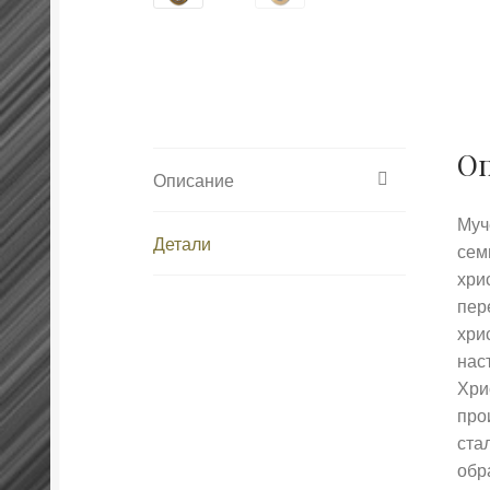
О
Описание
Муч
Детали
сем
хри
пер
хри
нас
Хри
про
ста
обр