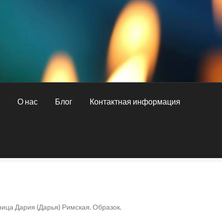
и
О нас
Блог
Контактная информация
ная информация
О нас
Оплата и доставка
ица Дария (Дарья) Римская. Образок.