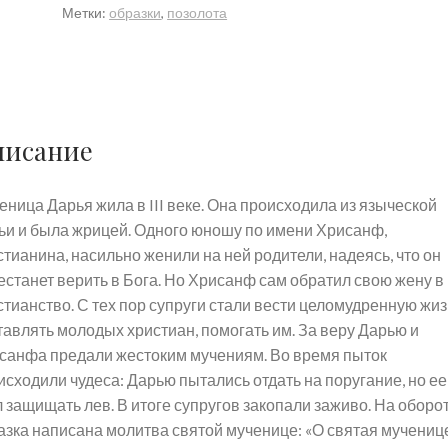
Метки:
образки
,
позолота
(Дарья)
Римская.
Образок.
писание
еница Дарья жила в III веке. Она происходила из языческой
ьи и была жрицей. Одного юношу по имени Хрисанф,
стианина, насильно женили на ней родители, надеясь, что он
естанет верить в Бога. Но Хрисанф сам обратил свою жену в
стианство. С тех пор супруги стали вести целомудренную жиз
тавлять молодых христиан, помогать им. За веру Дарью и
санфа предали жестоким мучениям. Во время пыток
исходили чудеса: Дарью пытались отдать на поругание, но ее
л защищать лев. В итоге супругов закопали заживо. На оборо
азка написана молитва святой мученице: «О святая мучениц