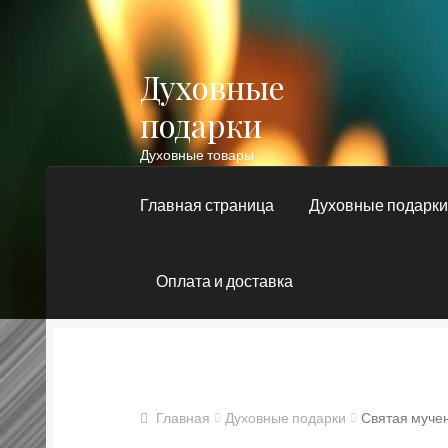
Духовные
Перейти
Перейти
к
к
подарки
навигации
содержимому
Духовные товары
Главная страница
Духовные подарк
Оплата и доставка
Главная
Блог
Духовные подарки
Контакт
Православные подарки
Сертификат
Главная
Духовные подарки
Святая мучен