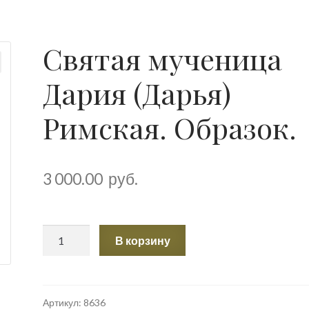
Святая мученица
Дария (Дарья)
Римская. Образок.
3 000.00
руб.
Количество
В корзину
товара
Святая
мученица
Дария
Артикул:
8636