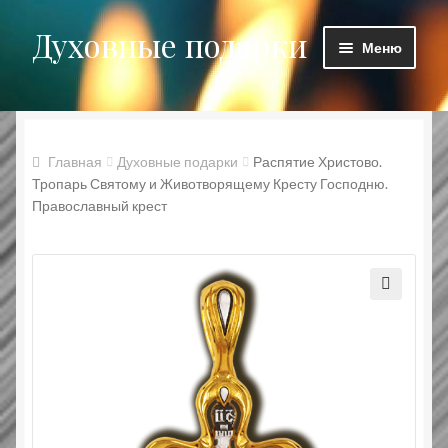
Духовные подарки
Перейти
Перейти
Меню
к
к
навигации
содержимому
Главная
Блог
Главная
Духовные подарки
Распятие Христово.
Тропарь Святому и Животворящему Кресту Господню.
Духовные подарки
Православный крест
Заказ принят
Корзина
Мой аккаунт
Оформление заказа