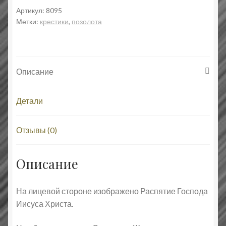
Тропарь
Артикул:
8095
Метки:
крестики
,
позолота
Святому
и
Животворящему
Кресту
Описание
Господню.
Православный
крест
Детали
Отзывы (0)
Описание
На лицевой стороне изображено Распятие Господа
Иисуса Христа.