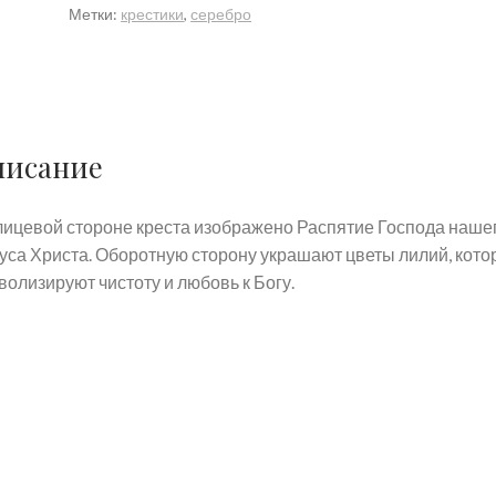
Метки:
крестики
,
серебро
крест.
писание
лицевой стороне креста изображено Распятие Господа наше
уса Христа. Оборотную сторону украшают цветы лилий, кот
волизируют чистоту и любовь к Богу.