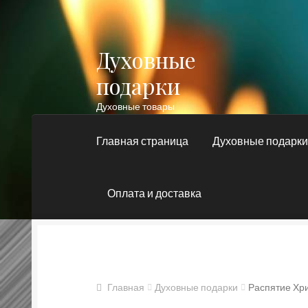
Духовные
Перейти
Перейти
к
к
подарки
навигации
содержимому
Духовные товары
Главная страница
Духовные подарк
Оплата и доставка
Главная
Блог
Духовные подарки
Контакт
Православные подарки
Сертификат
Главная
Духовные подарки
Распятие Хри