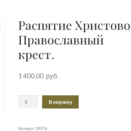
Распятие Христово
Православный
крест.
1 400.00
руб.
Количество
В корзину
товара
Распятие
Христово.
Православный
Артикул:
18376