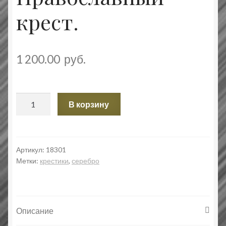
крест.
1 200.00
руб.
Количество
В корзину
товара
Распятие
Христово.
Православный
Артикул:
18301
Метки:
крестики
,
серебро
крест.
Описание