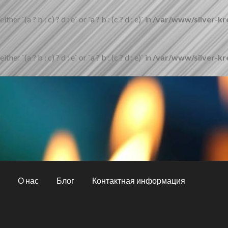
er `(a ? b : c) ? d : e` or `a ? b : (c ? d : e)` in
/var/www/silver-kr
er `(a ? b : c) ? d : e` or `a ? b : (c ? d : e)` in
/var/www/silver-kr
и
О нас
Блог
Контактная информация