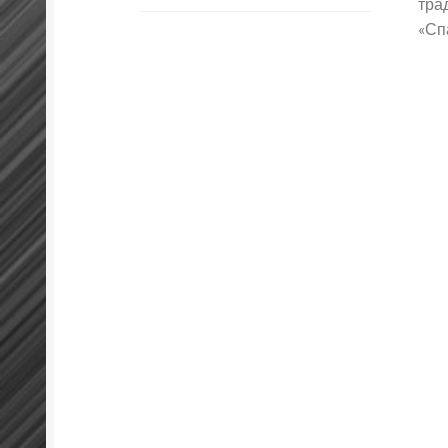
тра
«Сп