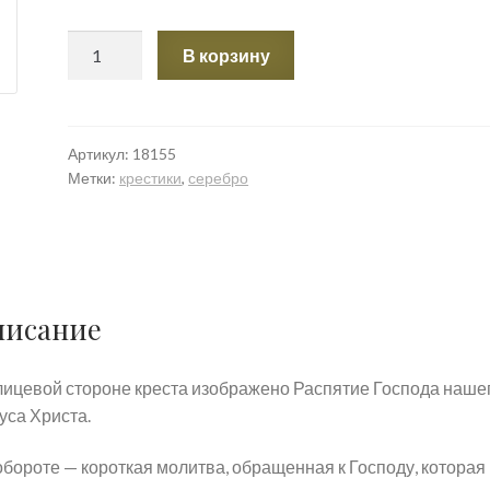
Количество
В корзину
товара
Распятие
Христово.
Православный
Артикул:
18155
Метки:
крестики
,
серебро
крест.
писание
лицевой стороне креста изображено Распятие Господа наше
уса Христа.
обороте — короткая молитва, обращенная к Господу, которая