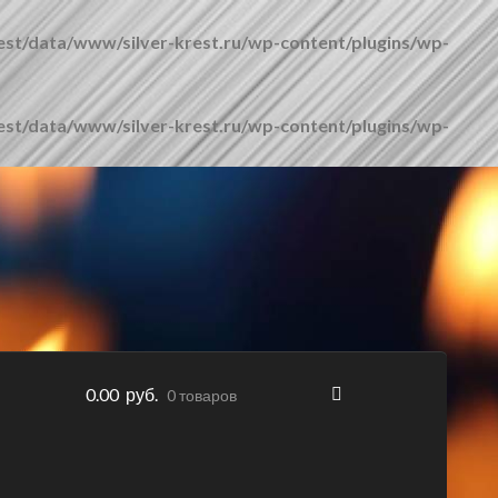
est/data/www/silver-krest.ru/wp-content/plugins/wp-
est/data/www/silver-krest.ru/wp-content/plugins/wp-
0.00 руб.
0 товаров