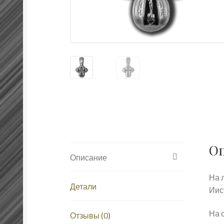
О
Описание
На 
Детали
Иис
На 
Отзывы (0)