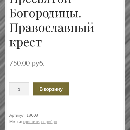
Богородицы.
Православный
крест
750.00
руб.
Количество
В корзину
товара
Распятие
Христово.
Покров
Артикул:
18008
Метки:
крестики
,
серебро
Пресвятой
Богородицы.