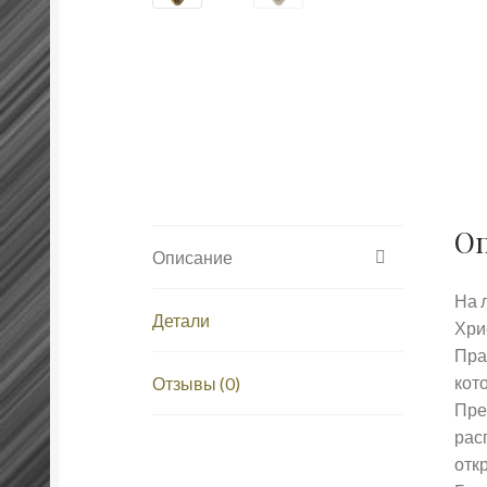
О
Описание
На 
Детали
Хри
Пра
кот
Отзывы (0)
Пре
рас
отк