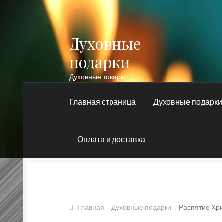
Духовные
Перейти
Перейти
к
к
подарки
навигации
содержимому
Духовные товары
Главная страница
Духовные подарк
Оплата и доставка
Главная
Блог
Духовные подарки
Контакт
Православные подарки
Сертификат
Главная
Духовные подарки
Распятие Хри