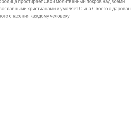
ородица простирает Свой молитвенный покров над всеми
вославными христианами и умоляет Сына Своего о дарован
ного спасения каждому человеку