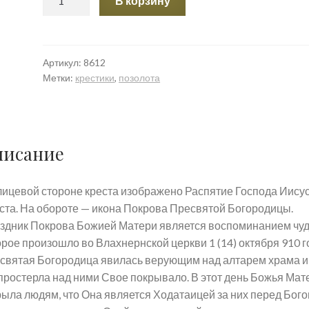
В корзину
товара
Распятие
Христово.
Покров
Артикул:
8612
Метки:
крестики
,
позолота
Пресвятой
Богородицы.
Православный
крест.
писание
лицевой стороне креста изображено Распятие Господа Иису
ста. На обороте — икона Покрова Пресвятой Богородицы.
здник Покрова Божией Матери является воспоминанием чуд
орое произошло во Влахнернской церкви 1 (14) октября 910 г
святая Богородица явилась верующим над алтарем храма и
простерла над ними Свое покрывало. В этот день Божья Мат
рыла людям, что Она является Ходатаицей за них перед Бого