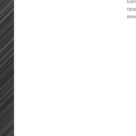
Бог
пра
веч