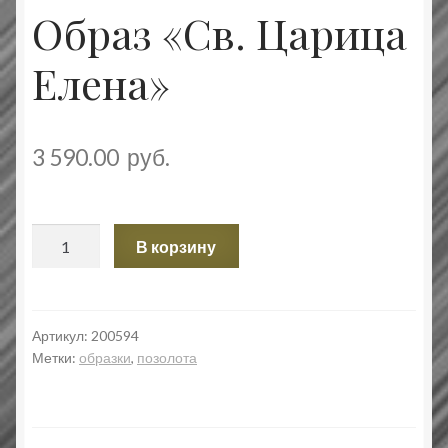
Образ «Св. Царица
Елена»
3 590.00
руб.
Количество
В корзину
товара
Образ
«Св.
Царица
Артикул:
200594
Метки:
образки
,
позолота
Елена»