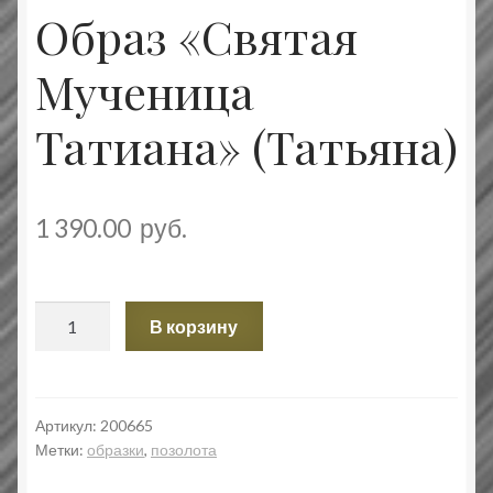
Образ «Святая
Мученица
Татиана» (Татьяна)
1 390.00
руб.
Количество
В корзину
товара
Образ
«Святая
Мученица
Артикул:
200665
Метки:
образки
,
позолота
Татиана»
(Татьяна)