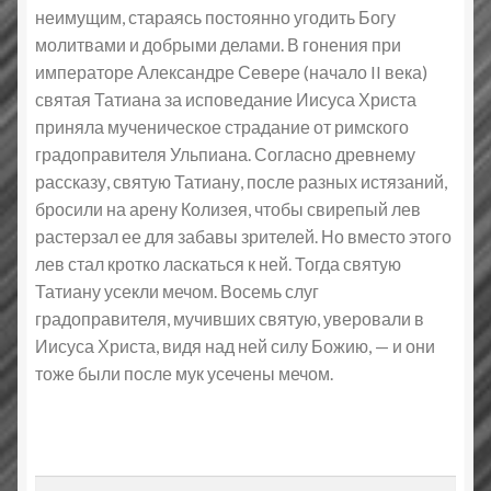
неимущим, стараясь постоянно угодить Богу
молитвами и добрыми делами. В гонения при
императоре Александре Севере (начало II века)
святая Татиана за исповедание Иисуса Христа
приняла мученическое страдание от римского
градоправителя Ульпиана. Согласно древнему
рассказу, святую Татиану, после разных истязаний,
бросили на арену Колизея, чтобы свирепый лев
растерзал ее для забавы зрителей. Но вместо этого
лев стал кротко ласкаться к ней. Тогда святую
Татиану усекли мечом. Восемь слуг
градоправителя, мучивших святую, уверовали в
Иисуса Христа, видя над ней силу Божию, — и они
тоже были после мук усечены мечом.
Найти: