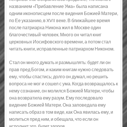
названием «Прибавление Ума» была написана
одним иконописцем после видения Божией Матери,
по Ее указанию, в XVII веке. В ближайшее время
после патриарха Никона жил в Москве один
благочестивый человек. Много он читал книг
церковных Иосифовского времени, а потом стал
читать книги, исправленные патриархом Никоном.
Стал он много думать и размышлять: будет ли он
прав пред Богом, и каким книгам нужно следовать
ему, чтобы спастись; долго он думал, но решить
вопроса не мог и сошел с ума. Когда возвращалось к
нему сознание, он молился Божией Матери, чтобы
она возвратила ему разум. Ему последовало
видение Божией Матери. Она заповедала ему
написать образ в том виде, как Она явилась ему, и
молиться пред ним, и обещала, что если он
исполнит это, будет здоров.