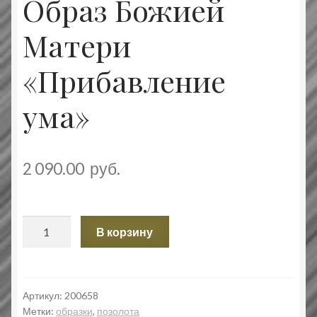
Образ Божией
Матери
«Прибавление
ума»
2 090.00
руб.
Количество
В корзину
товара
Образ
Божией
Матери
Артикул:
200658
Метки:
образки
,
позолота
«Прибавление