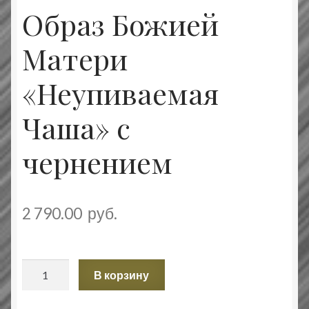
Образ Божией
Матери
«Неупиваемая
Чаша» с
чернением
2 790.00
руб.
Количество
В корзину
товара
Образ