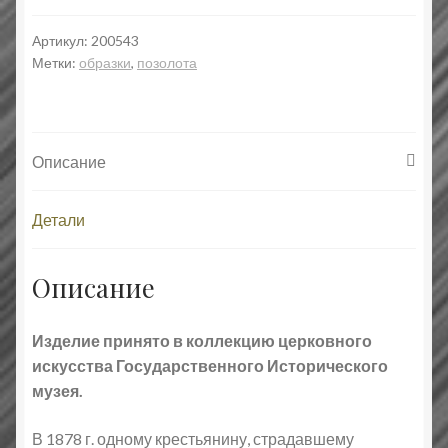
Божией
Матери
Артикул:
200543
Метки:
образки
,
позолота
«Неупиваемая
Чаша»
с
чернением
Описание
Детали
Описание
Изделие принято в коллекцию церковного
искусства Государственного Исторического
музея.
В 1878 г. одному крестьянину, страдавшему