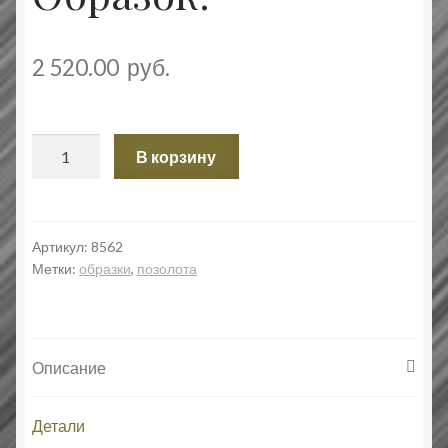
2 520.00
руб.
Количество
В корзину
товара
Мученица
Валентина.
Образок.
Артикул:
8562
Метки:
образки
,
позолота
Описание
Детали