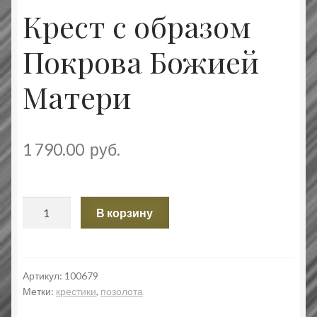
Крест с образом
Покрова Божией
Матери
1 790.00
руб.
Количество
В корзину
товара
Крест
с
образом
Артикул:
100679
Метки:
крестики
,
позолота
Покрова
Божией