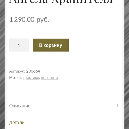
1 290.00
руб.
Количество
В корзину
товара
Крест
с
образом
Артикул:
200664
Метки:
крестики
,
позолота
Ангела
Хранителя
Описание
Детали