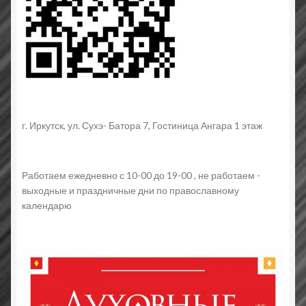
г. Иркутск, ул. Сухэ- Батора 7, Гостиница Ангара 1 этаж
Работаем ежедневно с 10-00 до 19-00 , не работаем -
выходные и праздничные дни по православному
календарю