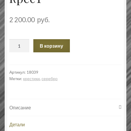
2 200.00
руб.
Количество
В корзину
товара
Голгофский
крест.
Православный
Артикул:
18039
Метки:
крестики
,
серебро
крест
Описание
Детали