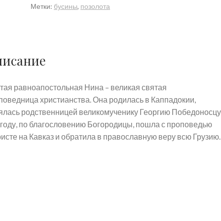
Метки:
бусины
,
позолота
писание
тая равноапостольная Нина – великая святая
поведница христианства. Она родилась в Каппадокии,
ялась родственницей великомученику Георгию Победоносцу
 году, по благословению Богородицы, пошла с проповедью
ристе на Кавказ и обратила в православную веру всю Грузию.