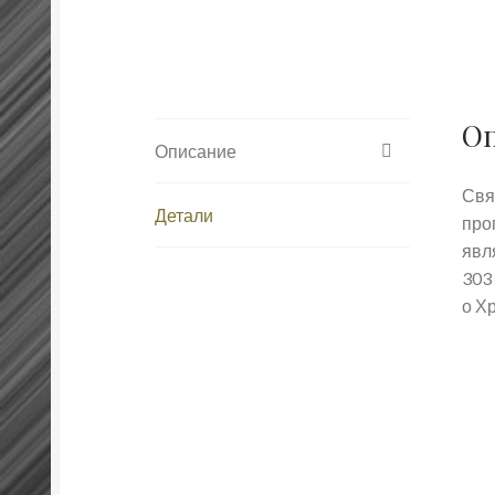
О
Описание
Свя
Детали
про
явл
303
о Х