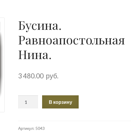
Бусина.
Равноапостольная
Нина.
3 480.00
руб.
Количество
В корзину
товара
Бусина.
Равноапостольная
Нина.
Артикул:
5043