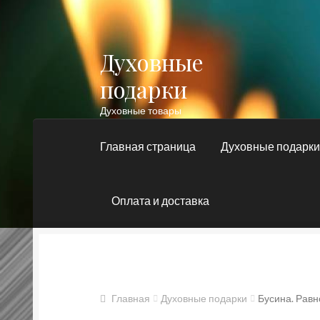
Духовные
Перейти
Перейти
к
к
подарки
навигации
содержимому
Духовные товары
Главная страница
Духовные подарк
Оплата и доставка
Главная
Блог
Духовные подарки
Контакт
Православные подарки
Сертификат
Главная
Духовные подарки
Бусина. Равн