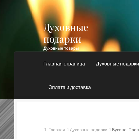
Духовные
Перейти
Перейти
к
к
подарки
навигации
содержимому
Духовные товары
Главная страница
Духовные подарк
Оплата и доставка
Главная
Блог
Духовные подарки
Контакт
Православные подарки
Сертификат
Главная
Духовные подарки
Бусина. Пре