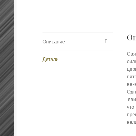
О
Описание
Свя
Детали
сил
цер
пят
век
Одн
яви
что 
пре
вел