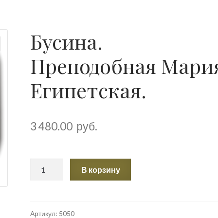
Бусина.
Преподобная Мари
Египетская.
3 480.00
руб.
Количество
В корзину
товара
Бусина.
Преподобная
Мария
Артикул:
5050