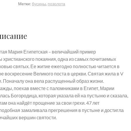
Метки:
бусины
,
позолота
Египетская.
писание
тая Мария Египетская – величайший пример
ы христианского покаяния, одна из самых почитаемых
ковью святых. Ее житие ежегодно полностью читается в
ое воскресение Великого поста в церкви. Святая жила в V
е. Поначалу она вела распущенный образ жизни.
ажды, поехав вместе с паломниками в Египет, Марии
лась Богородица, которая указала ей на пустыню и сказала,
там она найдёт прощение за свои грехи. 47 лет
подобная замаливала прегрешения в пустыне и достигла
ичайших вершин святости.