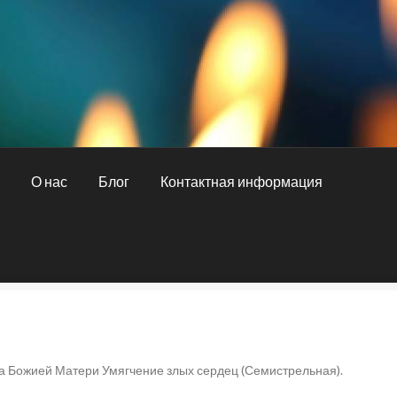
и
О нас
Блог
Контактная информация
ная информация
О нас
Оплата и доставка
а Божией Матери Умягчение злых сердец (Семистрельная).