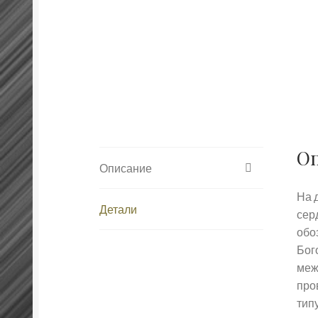
О
Описание
На 
Детали
серд
обо
Бог
меж
про
тип