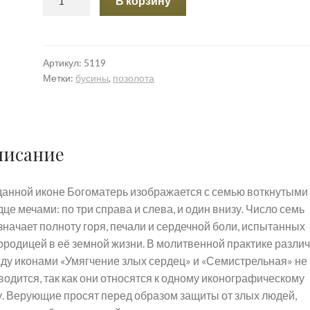
В корзину
товара
Бусина.
Икона
Божией
Артикул:
5119
Метки:
бусины
,
позолота
Матери
Умягчение
злых
сердец
(Семистрельная).
писание
данной иконе Богоматерь изображается с семью воткнутыми
це мечами: по три справа и слева, и один внизу. Число семь
значает полноту горя, печали и сердечной боли, испытанных
ородицей в её земной жизни. В молитвенной практике разли
ду иконами «Умягчение злых сердец» и «Семистрельная» не
водится, так как они относятся к одному иконографическому
у. Верующие просят перед образом защиты от злых людей,