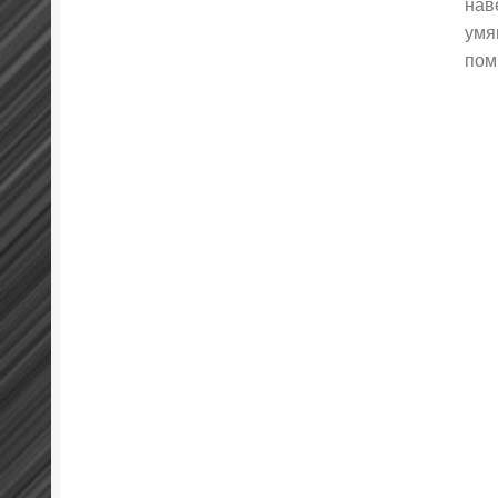
нав
умя
пом