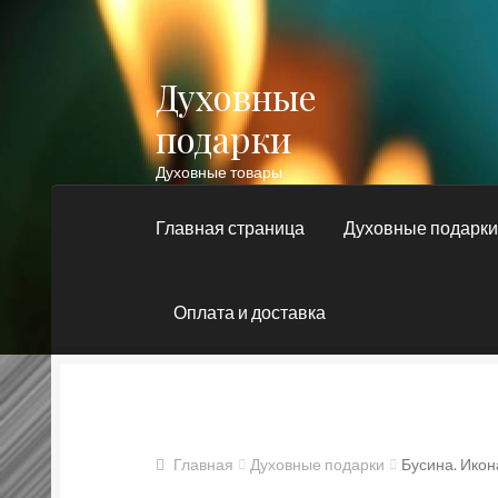
Духовные
Перейти
Перейти
к
к
подарки
навигации
содержимому
Духовные товары
Главная страница
Духовные подарк
Оплата и доставка
Главная
Блог
Духовные подарки
Контакт
Православные подарки
Сертификат
Главная
Духовные подарки
Бусина. Икон