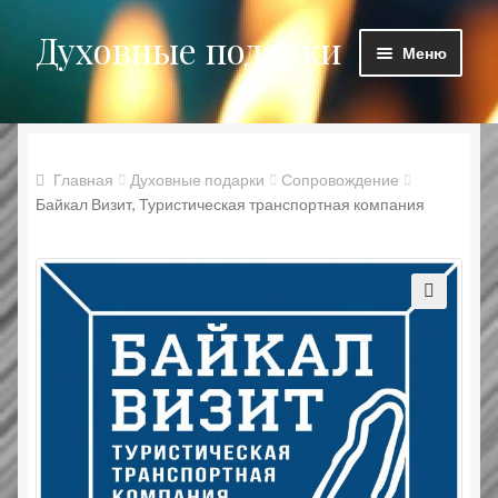
Духовные подарки
Перейти
Перейти
Меню
к
к
навигации
содержимому
Главная
Блог
Главная
Духовные подарки
Сопровождение
Байкал Визит, Туристическая транспортная компания
Духовные подарки
Заказ принят
Корзина
Мой аккаунт
Оформление заказа