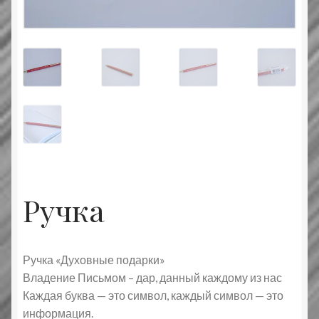
Типовой договор
Контактная информация
О нас
Оплата и доставка
Православные подарки
Ручка
Сертификат
Ручка «Духовные подарки»
Владение Письмом – дар, данный каждому из нас
Каждая буква — это символ, каждый символ — это
информация.