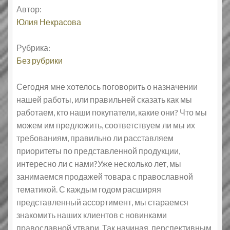
Автор:
Типовой договор
Юлия Некрасова
Контактная информация
Рубрика:
Без рубрики
О нас
Сегодня мне хотелось поговорить о назначении
Оплата и доставка
нашей работы, или правильней сказать как мы
работаем, кто наши покупатели, какие они? Что мы
Православные подарки
можем им предложить, соответствуем ли мы их
требованиям, правильно ли расставляем
Сертификат
приоритеты по представленной продукции,
интересно ли с нами?Уже несколько лет, мы
занимаемся продажей товара с православной
тематикой. С каждым годом расширяя
представленный ассортимент, мы стараемся
знакомить наших клиентов с новинками
православной утвари. Так начиная, перспективным